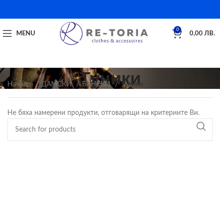
0
MENU
0,00
ЛВ.
Туники
Начало
ДАМСКИ
БАНСКИ
Туники
Не бяха намерени продукти, отговарящи на критериите Ви.