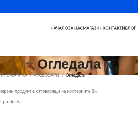
НАЧАЛО
ЗА НАС
МАГАЗИН
КОНТАКТИ
БЛОГ
Огледала
ГРИЗМАТИКА
АКСЕСОАРИ
Огледала
мерени продукти, отговарящи на критериите Ви.