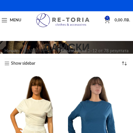
0
MENU
0,00
ЛВ.
ДАМСКИ
Начало
ДАМСКИ
Показване на 1–12 от 78 резултата
Show sidebar