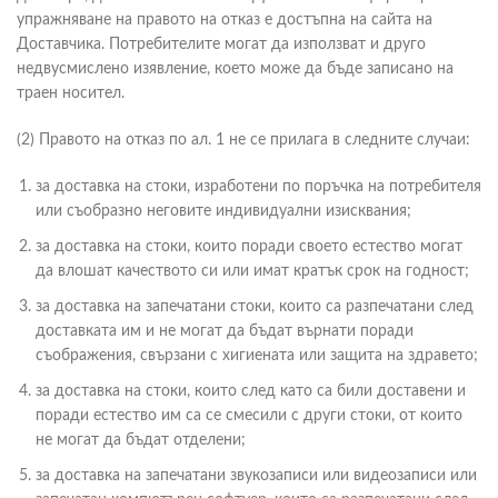
упражняване на правото на отказ е достъпна на сайта на
Доставчика. Потребителите могат да използват и друго
недвусмислено изявление, което може да бъде записано на
траен носител.
(2) Правото на отказ по ал. 1 не се прилага в следните случаи:
за доставка на стоки, изработени по поръчка на потребителя
или съобразно неговите индивидуални изисквания;
за доставка на стоки, които поради своето естество могат
да влошат качеството си или имат кратък срок на годност;
за доставка на запечатани стоки, които са разпечатани след
доставката им и не могат да бъдат върнати поради
съображения, свързани с хигиената или защита на здравето;
за доставка на стоки, които след като са били доставени и
поради естество им са се смесили с други стоки, от които
не могат да бъдат отделени;
за доставка на запечатани звукозаписи или видеозаписи или