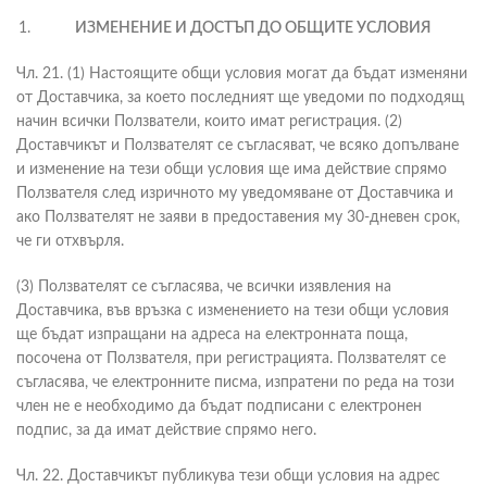
ИЗМЕНЕНИЕ И ДОСТЪП ДО ОБЩИТЕ УСЛОВИЯ
Чл. 21. (1) Настоящите общи условия могат да бъдат изменяни
от Доставчика, за което последният ще уведоми по подходящ
начин всички Ползватели, които имат регистрация. (2)
Доставчикът и Ползвателят се съгласяват, че всяко допълване
и изменение на тези общи условия ще има действие спрямо
Ползвателя след изричното му уведомяване от Доставчика и
ако Ползвателят не заяви в предоставения му 30-дневен срок,
че ги отхвърля.
(3) Ползвателят се съгласява, че всички изявления на
Доставчика, във връзка с изменението на тези общи условия
ще бъдат изпращани на адреса на електронната поща,
посочена от Ползвателя, при регистрацията. Ползвателят се
съгласява, че електронните писма, изпратени по реда на този
член не е необходимо да бъдат подписани с електронен
подпис, за да имат действие спрямо него.
Чл. 22. Доставчикът публикува тези общи условия на адрес