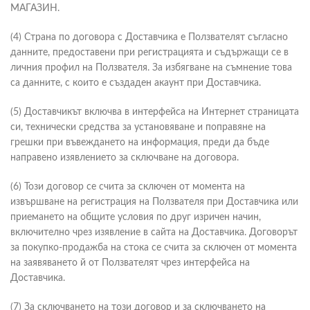
МАГАЗИН.
(4) Страна по договора с Доставчика е Ползвателят съгласно
данните, предоставени при регистрацията и съдържащи се в
личния профил на Ползвателя. За избягване на съмнение това
са данните, с които е създаден акаунт при Доставчика.
(5) Доставчикът включва в интерфейса на Интернет страницата
си, технически средства за установяване и поправяне на
грешки при въвеждането на информация, преди да бъде
направено изявлението за сключване на договора.
(6) Този договор се счита за сключен от момента на
извършване на регистрация на Ползвателя при Доставчика или
приемането на общите условия по друг изричен начин,
включително чрез изявление в сайта на Доставчика. Договорът
за покупко-продажба на стока се счита за сключен от момента
на заявяването й от Ползвателят чрез интерфейса на
Доставчика.
(7) За сключването на този договор и за сключването на