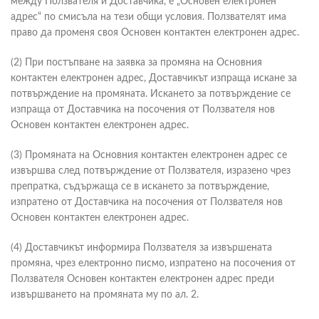
между Ползвателя и Доставчика, е „Основен електронен
адрес“ по смисъла на тези общи условия. Ползвателят има
право да променя своя Основен контактен електронен адрес.
(2) При постъпване на заявка за промяна на Основния
контактен електронен адрес, Доставчикът изпраща искане за
потвърждение на промяната. Искането за потвърждение се
изпраща от Доставчика на посочения от Ползвателя нов
Основен контактен електронен адрес.
(3) Промяната на Основния контактен електронен адрес се
извършва след потвърждение от Ползвателя, изразено чрез
препратка, съдържаща се в искането за потвърждение,
изпратено от Доставчика на посочения от Ползвателя нов
Основен контактен електронен адрес.
(4) Доставчикът информира Ползвателя за извършената
промяна, чрез електронно писмо, изпратено на посочения от
Ползвателя Основен контактен електронен адрес преди
извършването на промяната му по ал. 2.