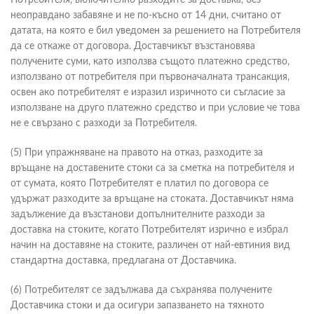
Потребителя, включително разходите за доставка, без
неоправдано забавяне и не по-късно от 14 дни, считано от
датата, на която е бил уведомен за решението на Потребителя
да се откаже от договора. Доставчикът възстановява
получените суми, като използва същото платежно средство,
използвано от потребителя при първоначалната трансакция,
освен ако потребителят е изразил изричното си съгласие за
използване на друго платежно средство и при условие че това
не е свързано с разходи за Потребителя.
(5) При упражняване на правото на отказ, разходите за
връщане на доставените стоки са за сметка на потребителя и
от сумата, която Потребителят е платил по договора се
удържат разходите за връщане на стоката. Доставчикът няма
задължение да възстанови допълнителните разходи за
доставка на стоките, когато Потребителят изрично е избрал
начин на доставяне на стоките, различен от най-евтиния вид
стандартна доставка, предлагана от Доставчика.
(6) Потребителят се задължава да съхранява получените
Доставчика стоки и да осигури запазването на тяхното