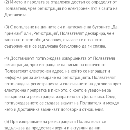
(2) Името и паролата за отдалечен достъп се определят от
Ползвателя, чрез регистрация по електронен път в сайта на
Доставчика.
(3) С попълване на данните си и натискане на бутоните „Да,
приемам“ или „Регистрация“, Ползвателят декларира, че е
запознат с тези общи условия, съгласен е с тяхното
съдържание и се задължава безусловно да ги спазва.
(4) Доставчикът потвърждава извършената от Ползвателя
регистрация, чрез изпращане на писмо на посочен от
Ползвателят електронен адрес, на който се изпращат и
информация за активиране на регистрацията. Ползвателят
потвърждава регистрацията и сключването на договора чрез
електронна препратка в писмото, с което е уведомен за
извършената регистрация, изпратено от Доставчика. След
потвърждаването се създава акаунт на Ползвателя и между
него и Доставчика възникват договорни отношения.
(5) При извършване на регистрацията Ползвателят се
задължава да предостави верни и актуални данни.