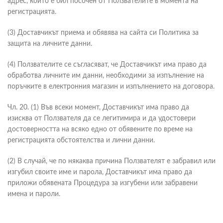
адрес, който е бил посочен от Ползвателите в момента на
регистрацията.
(3) Доставчикът приема и обявява на сайта си Политика за
защита на личните данни.
(4) Ползвателите се съгласяват, че Доставчикът има право да
обработва личните им данни, необходими за изпълнение на
поръчките в електронния магазин и изпълнението на договора.
Чл. 20. (1) Във всеки момент, Доставчикът има право да
изисква от Ползвателя да се легитимира и да удостовери
достоверността на всяко едно от обявените по време на
регистрацията обстоятелства и лични данни.
(2) В случай, че по някаква причина Ползвателят е забравил или
изгубил своите име и парола, Доставчикът има право да
приложи обявената Процедура за изгубени или забравени
имена и пароли.