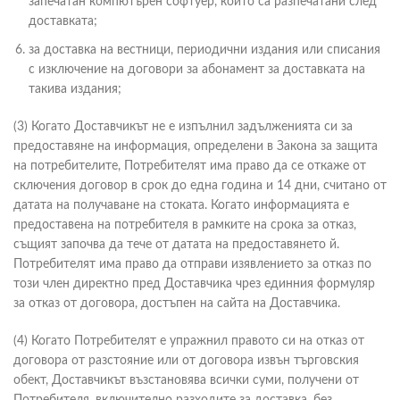
запечатан компютърен софтуер, които са разпечатани след
доставката;
за доставка на вестници, периодични издания или списания
с изключение на договори за абонамент за доставката на
такива издания;
(3) Когато Доставчикът не e изпълнил задълженията си за
предоставяне на информация, определени в Закона за защита
на потребителите, Потребителят има право да се откаже от
сключения договор в срок до една година и 14 дни, считано от
датата на получаване на стоката. Когато информацията е
предоставена на потребителя в рамките на срока за отказ,
същият започва да тече от датата на предоставянето й.
Потребителят има право да отправи изявлението за отказ по
този член директно пред Доставчика чрез единния формуляр
за отказ от договора, достъпен на сайта на Доставчика.
(4) Когато Потребителят е упражнил правото си на отказ от
договора от разстояние или от договора извън търговския
обект, Доставчикът възстановява всички суми, получени от