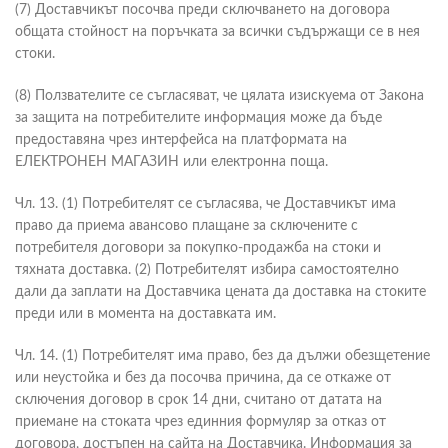
(7) Доставчикът посочва преди сключването на договора
общата стойност на поръчката за всички съдържащи се в нея
стоки.
(8) Ползвателите се съгласяват, че цялата изискуема от Закона
за защита на потребителите информация може да бъде
предоставяна чрез интерфейса на платформата на
ЕЛЕКТРОНЕН МАГАЗИН или електронна поща.
Чл. 13. (1) Потребителят се съгласява, че Доставчикът има
право да приема авансово плащане за сключените с
потребителя договори за покупко-продажба на стоки и
тяхната доставка. (2) Потребителят избира самостоятелно
дали да заплати на Доставчика цената да доставка на стоките
преди или в момента на доставката им.
Чл. 14. (1) Потребителят има право, без да дължи обезщетение
или неустойка и без да посочва причина, да се откаже от
сключения договор в срок 14 дни, считано от датата на
приемане на стоката чрез единния формуляр за отказ от
договора, достъпен на сайта на Доставчика. Информация за