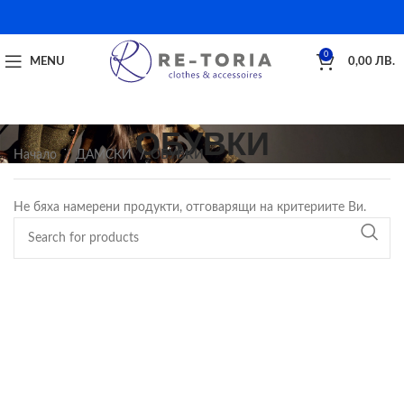
0
MENU
0,00
ЛВ.
ОБУВКИ
Начало
ДАМСКИ
ОБУВКИ
Не бяха намерени продукти, отговарящи на критериите Ви.