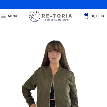
0
MENU
0,00
ЛВ.