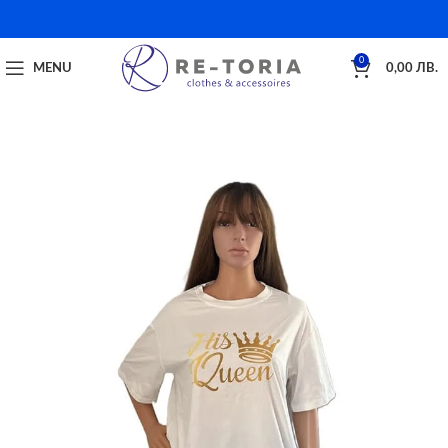
0
MENU
0,00
ЛВ.